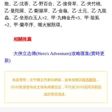
散、乙·沈香、乙·野百合、乙·接骨草、乙·夾竹桃、
乙·曼陀羅、乙·斷腸草、乙·金龜、乙·土元、乙·九龍
蟲、乙·坐形白玉人×2、甲·九轉金丹×5、甲·龍虱
×2、甲·蘭亭序、嘴火猴獸環。
相關推薦
大俠立志傳(Hero's Adventure)|攻略匯集(實時更
新)
免責聲明：文中圖文均來自網絡，如有侵權請
聯系刪除
，
18183新遊發布此文僅為傳遞信息，不代表18183認同其觀點
或證實其描述。