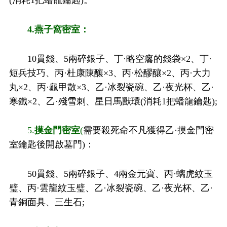
4.燕子窩密室：
10貫錢、5兩碎銀子、丁·略空癟的錢袋×2、丁·
短兵技巧、丙·杜康陳釀×3、丙·松醪釀×2、丙·大力
丸×2、丙·龜甲散×3、乙·冰裂瓷碗、乙·夜光杯、乙·
寒鐵×2、乙·殘雪刺、星日馬獸環(消耗1把蟠龍鑰匙);
5.
摸金門密室
(
需要殺死命不凡獲得乙·摸金門密
室鑰匙後開啟墓門)：
50貫錢、5兩碎銀子、4兩金元寶、丙·螭虎紋玉
璧、丙·雲龍紋玉璧、乙·冰裂瓷碗、乙·夜光杯、乙·
青銅面具、三生石;