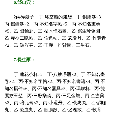
6.邙山穴：
2兩碎銀子、丁·略空癟的錢袋、丁·銅鑰匙×3、
丙·鐵鑰匙×2、丙·不知名字帖×5、丙·不知名畫卷
×5、乙·銀鑰匙、乙·枯木怪石圖、乙·寫生珍禽圖、
乙·赤壁二賦帖、乙·伯遠帖、乙·忘憂丹、乙·竹葉青
×2、乙·羅浮春、乙·玉蟬、推背圖、三生石;
7.長生冢：
丁·蓮花茶杯×2、丁·八棱凈瓶×2、丁·不知名畫
卷×2、丙·不知名字帖×2、丙·不知名書籍×4、丙·不
知名擺件×6、丙·不知名器具×5、丙·瑪瑙杯、丙·雙
鷹紋玉璧、丙·三彩樂俑、丙·三足金蟾、丙·金瘡藥
×3、丙·培元膏×2、丙·小還丹、乙·化毒丸、乙·調腑
丸、乙·凝血丸、乙·斷腸散、乙·迷魂散、乙·軟骨