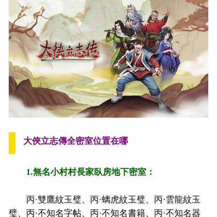
大俠立志傳全密室位置在哪
1.無名小村村長家臥房地下密室：
丙·雙鷹紋玉璧、丙·螭虎紋玉璧、丙·雲龍紋玉
璧、丙·不知名字帖、丙·不知名書籍、丙·不知名器