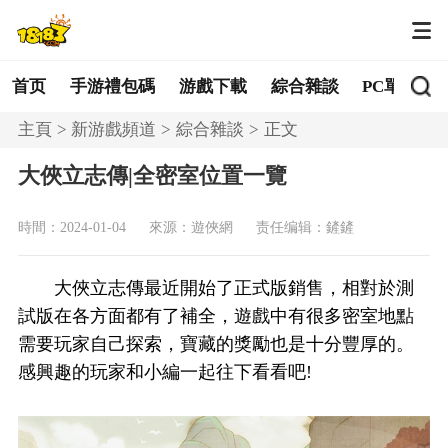
首页
手游禮包碼
游戲下載
綜合雜談
PC單機
主頁
新游戲頻道
綜合雜談
正文
大俠立志傳|全密室位置一覽
時間：2024-01-04
來源：遊俠網
责任编辑：鏟鏟
大俠立志傳最近開始了正式版銷售，相對於測
試版在各方面都有了補全，遊戲中有很多密室地點
需要玩家自己探索，寶藏的獎勵也是十分豐厚的。
感興趣的玩家和小編一起往下看看吧!