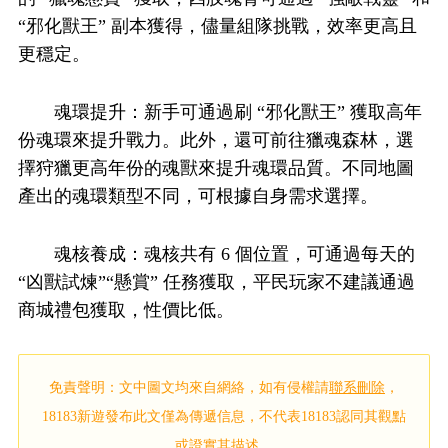
“邪化獸王” 副本獲得，儘量組隊挑戰，效率更高且
更穩定。
魂環提升：新手可通過刷 “邪化獸王” 獲取高年
份魂環來提升戰力。此外，還可前往獵魂森林，選
擇狩獵更高年份的魂獸來提升魂環品質。不同地圖
產出的魂環類型不同，可根據自身需求選擇。
魂核養成：魂核共有 6 個位置，可通過每天的
“凶獸試煉”“懸賞” 任務獲取，平民玩家不建議通過
商城禮包獲取，性價比低。
免責聲明：文中圖文均來自網絡，如有侵權請
聯系刪除
，
18183新遊發布此文僅為傳遞信息，不代表18183認同其觀點
或證實其描述。