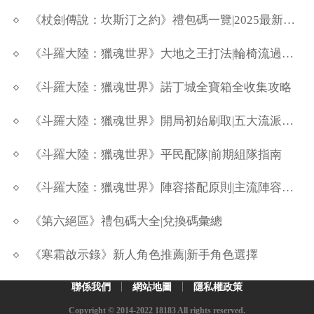
《杖劍傳說：坎斯汀之約》禮包碼一覽|2025最新序號|兌換碼彙總
《斗羅大陸：獵魂世界》大地之王打法|輪椅流過大地之王
《斗羅大陸：獵魂世界》諾丁城全寶箱全收集攻略
《斗羅大陸：獵魂世界》開局初始刷取|五大流派詳解
《斗羅大陸：獵魂世界》平民配隊|前期組隊指南
《斗羅大陸：獵魂世界》陣容搭配原則|主流陣容推薦
《第六絕區》禮包碼大全|兌換碼彙總
《寒霜啟示錄》新人角色推薦|新手角色選擇
聯係我們
網站地圖
隱私權政策
Copyright © 2014-2022 18183 All rights reserved.