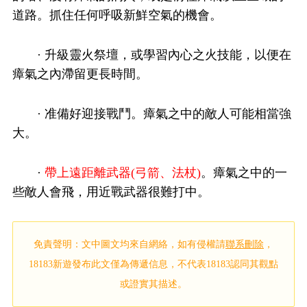
道路。抓住任何呼吸新鮮空氣的機會。
· 升級靈火祭壇，或學習內心之火技能，以便在
瘴氣之內滯留更長時間。
· 准備好迎接戰鬥。瘴氣之中的敵人可能相當強
大。
·
帶上遠距離武器(弓箭、法杖)
。瘴氣之中的一
些敵人會飛，用近戰武器很難打中。
免責聲明：文中圖文均來自網絡，如有侵權請
聯系刪除
，
18183新遊發布此文僅為傳遞信息，不代表18183認同其觀點
或證實其描述。