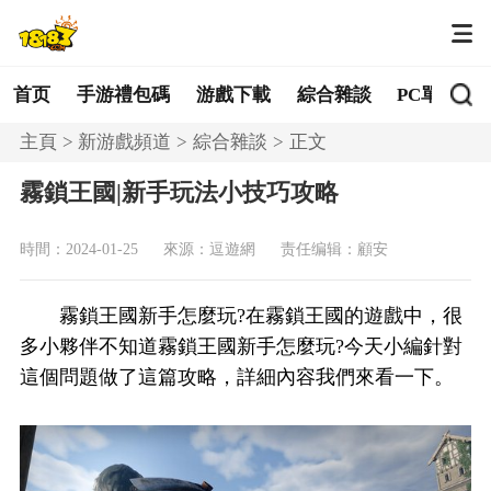
首页
手游禮包碼
游戲下載
綜合雜談
PC單機
主頁
新游戲頻道
綜合雜談
正文
霧鎖王國|新手玩法小技巧攻略
時間：2024-01-25
來源：逗遊網
责任编辑：顧安
霧鎖王國新手怎麼玩?在霧鎖王國的遊戲中，很
多小夥伴不知道霧鎖王國新手怎麼玩?今天小編針對
這個問題做了這篇攻略，詳細內容我們來看一下。