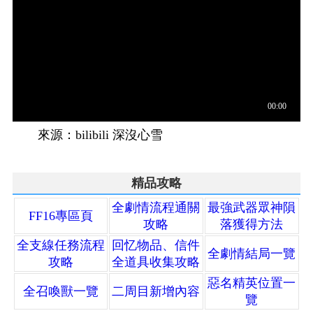
來源：bilibili 深沒心雪
精品攻略
全劇情流程通關
最強武器眾神隕
FF16專區頁
攻略
落獲得方法
全支線任務流程
回忆物品、信件
全劇情結局一覽
攻略
全道具收集攻略
惡名精英位置一
全召喚獸一覽
二周目新增內容
覽