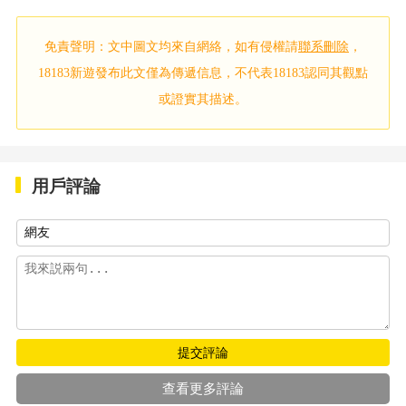
免責聲明：文中圖文均來自網絡，如有侵權請
聯系刪除
，
18183新遊發布此文僅為傳遞信息，不代表18183認同其觀點
或證實其描述。
用戶評論
提交評論
查看更多評論