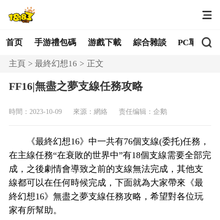
首页
手游禮包碼
游戲下載
綜合雜談
PC單機
主頁
最終幻想16
正文
FF16|無盡之夢支線任務攻略
時間：2023-10-09
來源：網絡
责任编辑：企鹅
《最終幻想16》中一共有76個支線(委托)任務，
在主線任務“在衰敗的世界中”有18個支線需要全部完
成，之後劇情會導致之前的支線無法完成，其他支
線都可以在任何時候完成，下面就為大家帶來《最
終幻想16》無盡之夢支線任務攻略，希望對各位玩
家有所幫助。