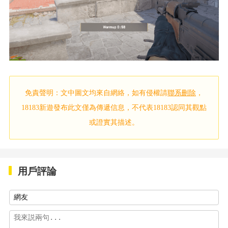
免責聲明：文中圖文均來自網絡，如有侵權請
聯系刪除
，
18183新遊發布此文僅為傳遞信息，不代表18183認同其觀點
或證實其描述。
用戶評論