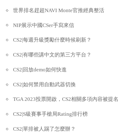
世界排名趕超NAVI Monte官推經典整活
NIP展示中國CSer手寫來信
CS2|每週升級獎勵什麼時候刷新？
CS2|有哪些講中文的第三方平台？
CS2|回放demo如何快進
CS2|如何禁用自動武器切換
TGA 2023投票開啟，CS2相關多項內容被提名
CS2|S級賽事手槍局Rating排行榜
CS2|單排被人踢了怎麼辦？