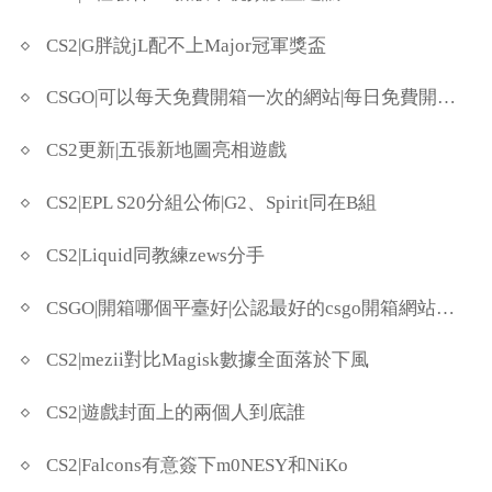
CS2|G胖說jL配不上Major冠軍獎盃
CSGO|可以每天免費開箱一次的網站|每日免費開箱網站分享
CS2更新|五張新地圖亮相遊戲
CS2|EPL S20分組公佈|G2、Spirit同在B組
CS2|Liquid同教練zews分手
CSGO|開箱哪個平臺好|公認最好的csgo開箱網站推薦
CS2|mezii對比Magisk數據全面落於下風
CS2|遊戲封面上的兩個人到底誰
CS2|Falcons有意簽下m0NESY和NiKo