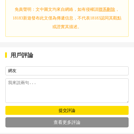
免責聲明：文中圖文均來自網絡，如有侵權請
聯系刪除
，
18183新遊發布此文僅為傳遞信息，不代表18183認同其觀點
或證實其描述。
用戶評論
提交評論
查看更多評論