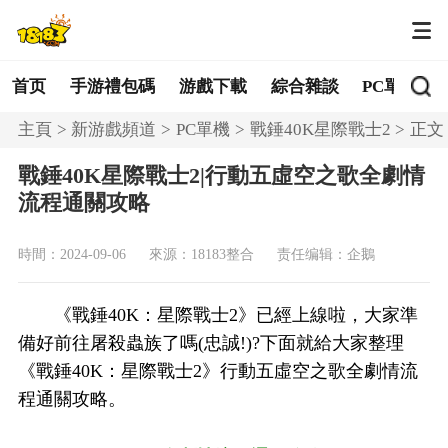
首页
手游禮包碼
游戲下載
綜合雜談
PC單機
主頁
新游戲頻道
PC單機
戰錘40K星際戰士2
正文
戰錘40K星際戰士2|行動五虛空之歌全劇情
流程通關攻略
時間：2024-09-06
來源：18183整合
责任编辑：企鵝
《戰錘40K：星際戰士2》已經上線啦，大家準
備好前往屠殺蟲族了嗎(忠誠!)?下面就給大家整理
《戰錘40K：星際戰士2》行動五虛空之歌全劇情流
程通關攻略。