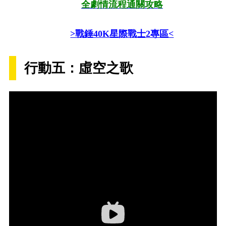
全劇情流程通關攻略
>戰錘40K星際戰士2專區<
行動五：虛空之歌