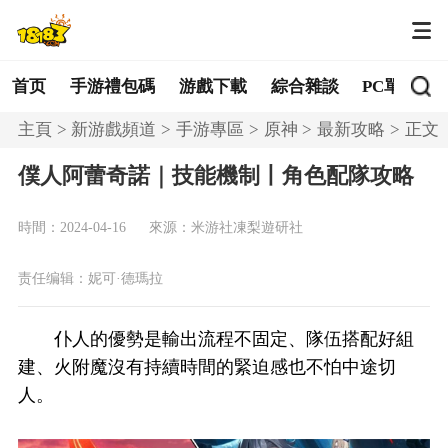
首页
手游禮包碼
游戲下載
綜合雜談
PC單機
主頁
新游戲頻道
手游專區
原神
最新攻略
正文
僕人阿蕾奇諾｜技能機制丨角色配隊攻略
時間：2024-04-16
來源：米游社凍梨遊研社
责任编辑：妮可·德瑪拉
仆人的優勢是輸出流程不固定、隊伍搭配好組
建、火附魔沒有持續時間的緊迫感也不怕中途切
人。