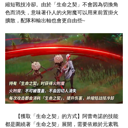
縮短戰技冷卻。由於「生命之契」不會因為切換角
色而消失，意味著仆人的火附魔可以用來前置掛火
擴散，配隊和輸出軸也會更自由些~
【獲取「生命之契」的方式】阿蕾奇諾的技能
都是圍繞著「生命之契」展開，需要依賴於元素戰