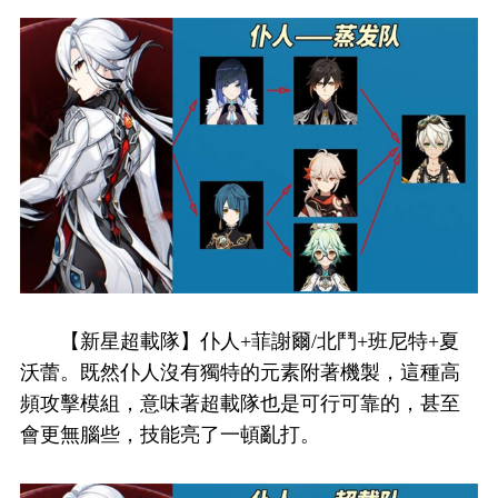
【新星超載隊】仆人+菲謝爾/北鬥+班尼特+夏
沃蕾。既然仆人沒有獨特的元素附著機製，這種高
頻攻擊模組，意味著超載隊也是可行可靠的，甚至
會更無腦些，技能亮了一頓亂打。