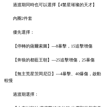
過渡期同時也可以選擇【4繁星璀璨的天才】
內圈2件套
優先選擇：
【停轉的薩爾索圖】---8暴擊，15追擊增傷
【奔狼的都藍王朝】---25追擊增傷，25暴傷
【無主荒星茨岡尼亞】---4暴擊、40爆傷，啟動
較慢
過渡期選擇：