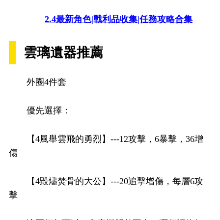
2.4最新角色|戰利品收集|任務攻略合集
雲璃遺器推薦
外圈4件套
優先選擇：
【4風舉雲飛的勇烈】---12攻擊，6暴擊，36增
傷
【4毀燼焚骨的大公】---20追擊增傷，每層6攻
擊