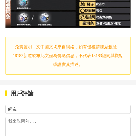
免責聲明：文中圖文均來自網絡，如有侵權請
聯系刪除
，
18183新遊發布此文僅為傳遞信息，不代表18183認同其觀點
或證實其描述。
用戶評論