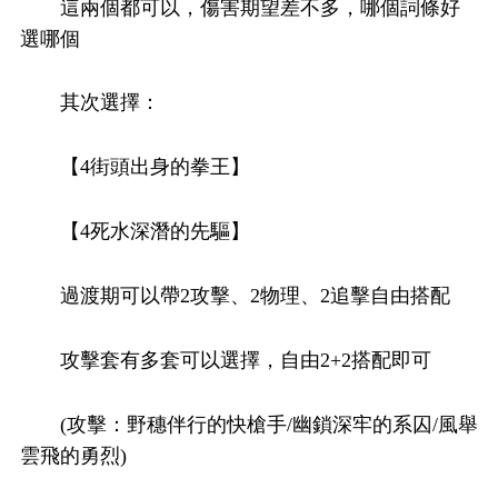
這兩個都可以，傷害期望差不多，哪個詞條好
選哪個
其次選擇：
【4街頭出身的拳王】
【4死水深潛的先驅】
過渡期可以帶2攻擊、2物理、2追擊自由搭配
攻擊套有多套可以選擇，自由2+2搭配即可
(攻擊：野穗伴行的快槍手/幽鎖深牢的系囚/風舉
雲飛的勇烈)