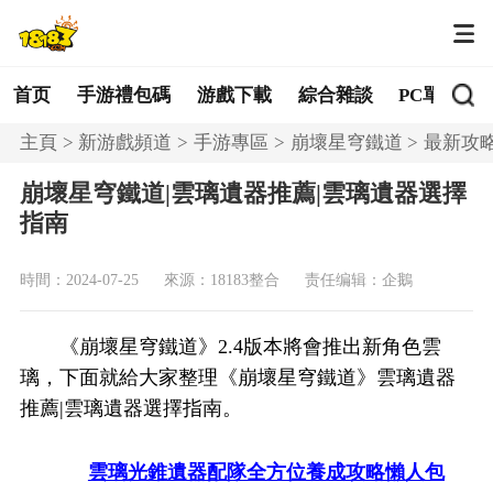
首页
手游禮包碼
游戲下載
綜合雜談
PC單機
主頁
新游戲頻道
手游專區
崩壞星穹鐵道
最新攻
崩壞星穹鐵道|雲璃遺器推薦|雲璃遺器選擇
指南
時間：2024-07-25
來源：18183整合
责任编辑：企鵝
《崩壞星穹鐵道》2.4版本將會推出新角色雲
璃，下面就給大家整理《崩壞星穹鐵道》雲璃遺器
推薦|雲璃遺器選擇指南。
雲璃光錐遺器配隊全方位養成攻略懶人包