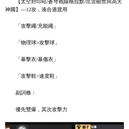
【太空封印站/蒼穹戰線格拉默/出雲顯世與高天
神國】---12攻，湊合過渡用
「攻擊繩/充能繩」
「物理球>攻擊球」
「暴擊衣/暴傷衣」
「攻擊鞋>速度鞋」
副詞條：
優先雙爆，其次攻擊力