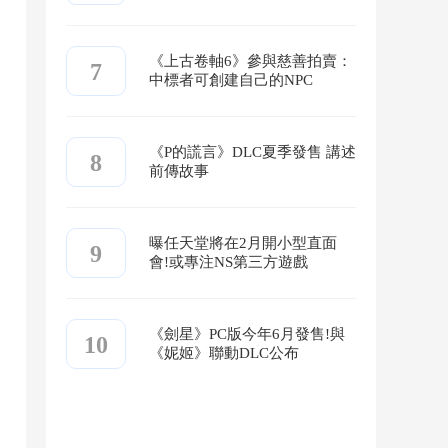
《上古卷軸6》參與慈善拍賣：
7
中標者可創建自己的NPC
《P的謊言》DLC夏季發售 講述
8
前傳故事
曝任天堂將在2月開小型直面
9
會!或專注NS第三方遊戲
《劍星》PC版今年6月發售!與
10
《妮姬》聯動DLC公布