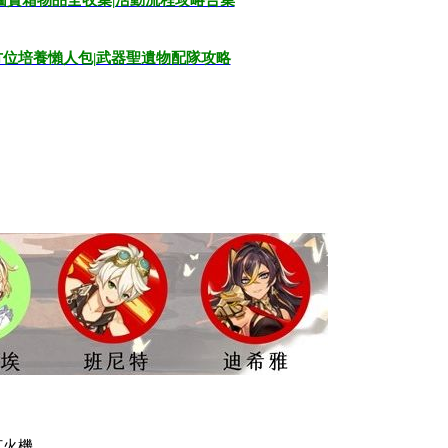
地圖寶箱物品全收集|活動流程攻略合集
方位培養懶人包|武器聖遺物配隊攻略
打火機