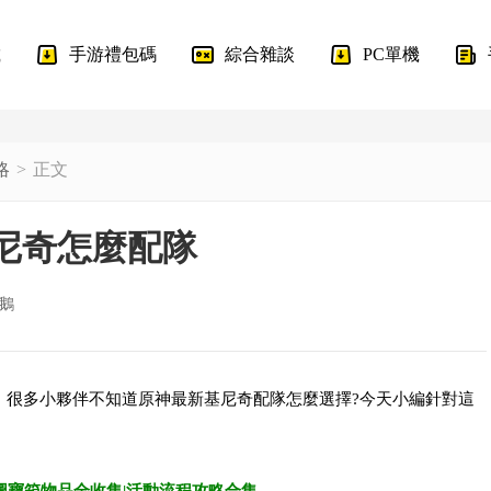
載
手游禮包碼
綜合雜談
PC單機
略
正文
基尼奇怎麼配隊
鵝
，很多小夥伴不知道原神最新基尼奇配隊怎麼選擇?今天小編針對這