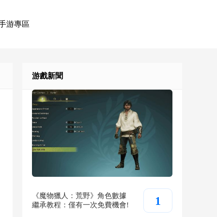
手游專區
游戲新聞
《魔物獵人：荒野》角色數據
1
繼承教程：僅有一次免費機會!