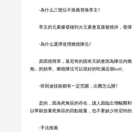
·為什么三號位不推薦替換草主?
草主的元素爆發碰到火元素會直接被燒掉，發揮
·為什么選擇使用燃燒隊伍?
原因很簡單，基尼奇的固有天賦會因為隊伍內燃
炮」的頻率。燃燒隊伍可以很好的吃滿這個buff。
·班與迪技能都有一定范圍，出圈怎么辦?
是的，因為死角區的存在，讓人面臨出增幅圈和
以寧願放棄死角區的四點能量，也不要缺少班尼特的
·手法推薦