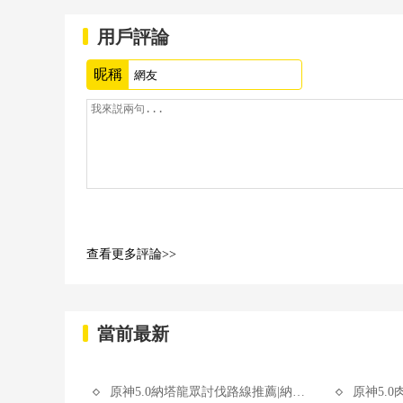
用戶評論
昵稱
查看更多評論>>
當前最新
原神5.0納塔龍眾討伐路線推薦|納塔龍眾位置一覽
原神5.0肉