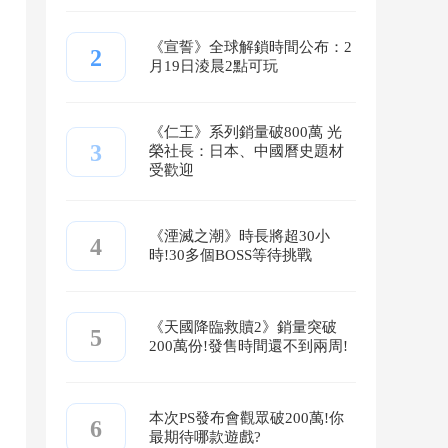
《宣誓》全球解鎖時間公布：2
2
月19日淩晨2點可玩
《仁王》系列銷量破800萬 光
3
榮社長：日本、中國曆史題材
受歡迎
《湮滅之潮》時長將超30小
4
時!30多個BOSS等待挑戰
《天國降臨救贖2》銷量突破
5
200萬份!發售時間還不到兩周!
本次PS發布會觀眾破200萬!你
6
最期待哪款遊戲?