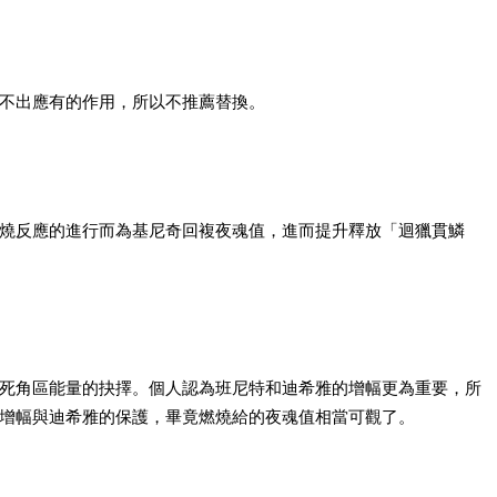
不出應有的作用，所以不推薦替換。
燒反應的進行而為基尼奇回複夜魂值，進而提升釋放「迴獵貫鱗
死角區能量的抉擇。個人認為班尼特和迪希雅的增幅更為重要，所
增幅與迪希雅的保護，畢竟燃燒給的夜魂值相當可觀了。