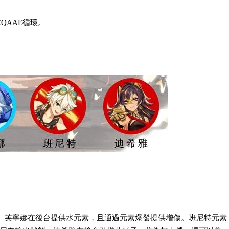
QAAE循環。
。芙寧娜在後台提供水元素，且通過元素爆發提供增傷。班尼特元素