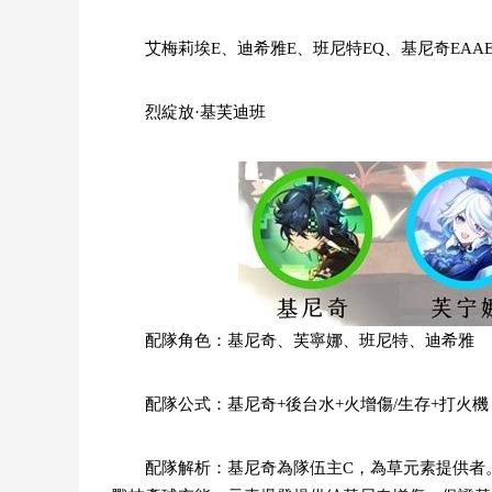
艾梅莉埃E、迪希雅E、班尼特EQ、基尼奇EAAE
烈綻放·基芙迪班
配隊角色：基尼奇、芙寧娜、班尼特、迪希雅
配隊公式：基尼奇+後台水+火增傷/生存+打火機
配隊解析：基尼奇為隊伍主C，為草元素提供者