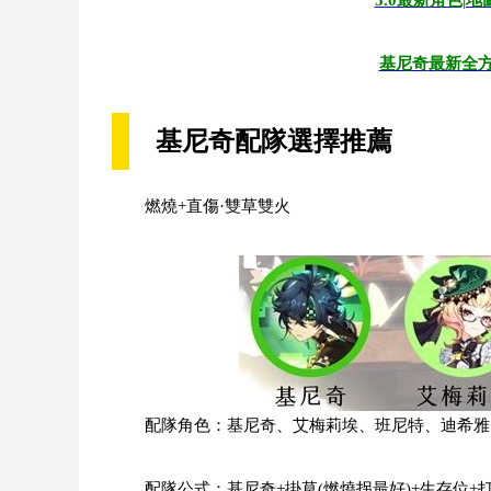
5.0最新角色|
基尼奇
最新全
基尼奇配隊選擇推薦
燃燒+直傷·雙草雙火
配隊角色：基尼奇、艾梅莉埃、班尼特、迪希雅
配隊公式：基尼奇+掛草(燃燒拐最好)+生存位+