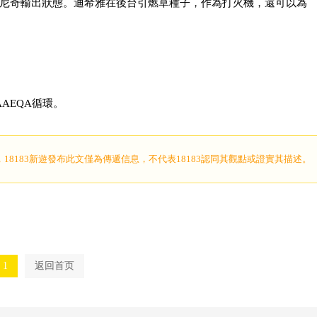
尼奇輸出狀態。迪希雅在後台引燃草種子，作為打火機，還可以為
AAEQA循環。
，18183新遊發布此文僅為傳遞信息，不代表18183認同其觀點或證實其描述。
1
返回首页