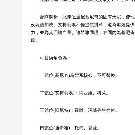
配隊解析：此隊伍適配基尼奇的固有天賦，使他
夜魂值加成。艾梅莉埃不僅提供掛草，還為燃燒提供
力，並為其回複血量。迪希雅同理，在圈內為基尼奇
應。
可替換角色為：
一號位(基尼奇)為體系核心，不可替換。
二號位(艾梅莉埃)：納西妲、科萊。
三號位(班尼特)：鍾離、瑤瑤等生存位。
四號位(迪希雅)：托馬、香菱。