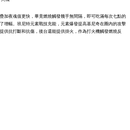
疊加夜魂值更快，畢竟燃燒觸發幾乎無間隔，即可吃滿每次七點的
了增幅。班尼特元素戰技充能，元素爆發提高基尼奇在圈內的攻擊
提供抗打斷和抗傷，後台還能提供掛火，作為打火機觸發燃燒反