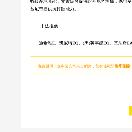
戰技產球充能，元素爆發提供給基尼奇增傷，保證基
基尼奇提供抗打斷能力。
·手法推薦
迪希雅E、班尼特EQ、(黑)芙寧娜EQ、基尼奇E
免責聲明：文中圖文均來自網絡，如有侵權請
聯系刪除