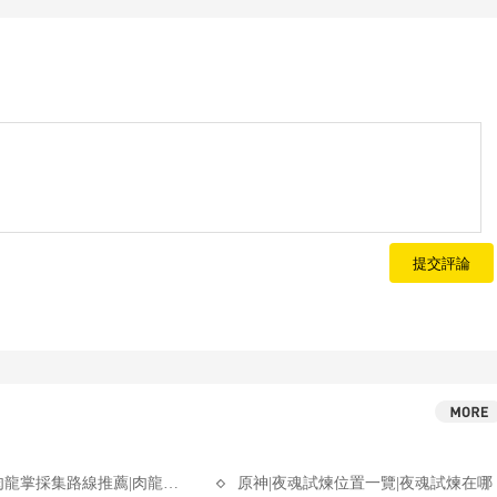
提交評論
龍掌採集路線推薦|肉龍掌位置一覽
原神|夜魂試煉位置一覽|夜魂試煉在哪