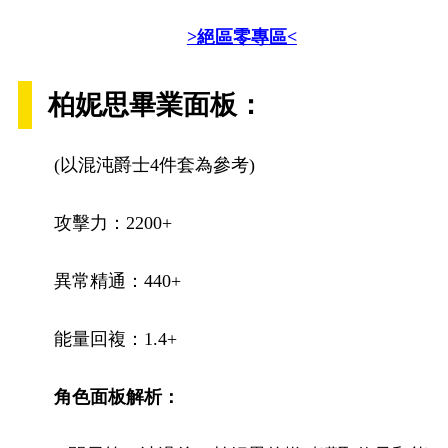
>絕區零專區<
柏妮思畢業面板：
(以混沌爵士4件套為參考)
攻擊力：2200+
異常精通：440+
能量回複：1.4+
角色面板解析：