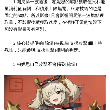
1.開局第一波過後，柏妮思的燃點獲取值只和能
量消耗值有關，和積累上限無關。終結技給的也是
固定的50點。所以影畫1只會影響開局第一波燃點獲
取量，不影響後續獲取速度，在消耗正常的情況下
和沒有影畫沒有區別。
2.核心技提供的[餘燼]被視為[支援攻擊]而非特
殊技，只能參與[支援攻擊]相關的判定。
3.柏妮思自己攻擊不會觸發[餘燼]