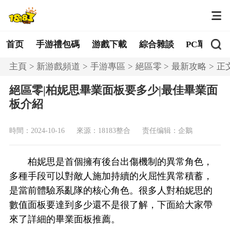
首页
手游禮包碼
游戲下載
綜合雜談
PC單機
主頁
新游戲頻道
手游專區
絕區零
最新攻略
正
絕區零|柏妮思畢業面板要多少|最佳畢業面
板介紹
時間：2024-10-16
來源：18183整合
责任编辑：企鵝
柏妮思是首個擁有後台出傷機制的異常角色，
多種手段可以對敵人施加持續的火屈性異常積蓄，
是當前體驗系亂隊的核心角色。很多人對柏妮思的
數值面板要達到多少還不是很了解，下面給大家帶
來了詳細的畢業面板推薦。