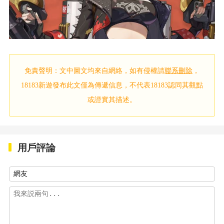
免責聲明：文中圖文均來自網絡，如有侵權請
聯系刪除
，
18183新遊發布此文僅為傳遞信息，不代表18183認同其觀點
或證實其描述。
用戶評論