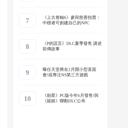
《上古卷軸6》參與慈善拍賣：
7
中標者可創建自己的NPC
《P的謊言》DLC夏季發售 講述
8
前傳故事
曝任天堂將在2月開小型直面
9
會!或專注NS第三方遊戲
《劍星》PC版今年6月發售!與
10
《妮姬》聯動DLC公布