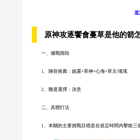
攻
原神攻逐饗會蔓草是他的箭
一、備戰階段
1、陣容推薦：妮露+草神+心海+草主/瑤瑤
2、難度選擇：決意
二、具體打法
1、本關的主要挑戰目標是在規定時間內擊敗三