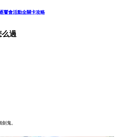
逐饗會活動全關卡攻略
怎么過
個劍鬼。