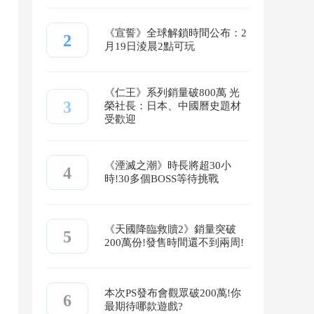
《宣誓》全球解鎖時間公布：2
2
月19日淩晨2點可玩
《仁王》系列銷量破800萬 光
3
榮社長：日本、中國曆史題材
受歡迎
《湮滅之潮》時長將超30小
4
時!30多個BOSS等待挑戰
《天國降臨救贖2》銷量突破
5
200萬份!發售時間還不到兩周!
本次PS發布會觀眾破200萬!你
6
最期待哪款遊戲?