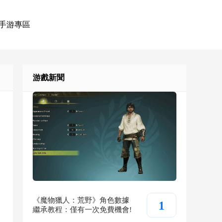
手游專區
游戲新聞
《魔物獵人：荒野》角色數據
1
繼承教程：僅有一次免費機會!