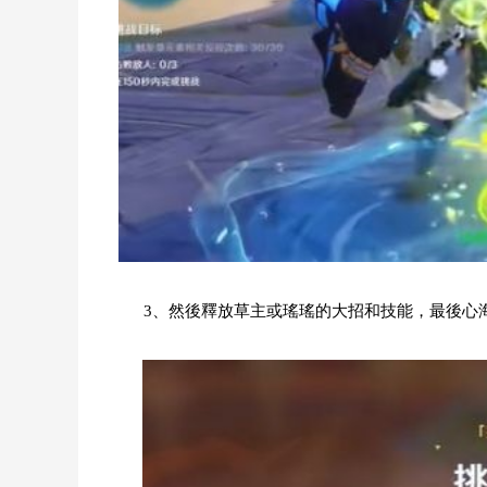
3、然後釋放草主或瑤瑤的大招和技能，最後心