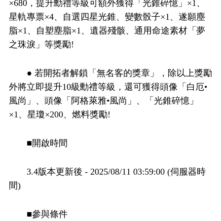
×680，提升勳禮等級可額外獲得「光錐碎憶」×1、
星軌專票×4、自選四星光錐、變數骰子×1、遂願塵
脂×1、自塑塵脂×1、遺器殘骸、通用命途素材「夢
之珠淚」等獎勵!
● 若開拓者解鎖「無名客的獎章」，除以上獎勵
外將立即提升10級勳禮等級，還可獲得頭像「白厄•
風尚」、頭像「阿格萊雅•風尚」、「光錐碎憶」
×1、星瓊×200、燃料獎勵!
■開啟時間
3.4版本更新後 - 2025/08/11 03:59:00 (伺服器時
間)
■參與條件