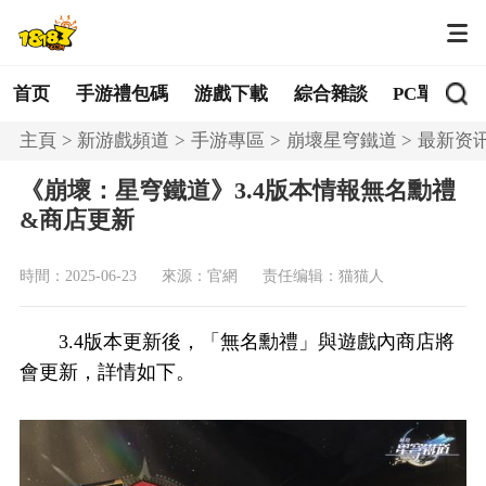
首页
手游禮包碼
游戲下載
綜合雜談
PC單機
主頁
新游戲頻道
手游專區
崩壞星穹鐵道
最新资
《崩壞：星穹鐵道》3.4版本情報無名勳禮
&商店更新
時間：2025-06-23
來源：官網
责任编辑：猫猫人
3.4版本更新後，「無名勳禮」與遊戲內商店將
會更新，詳情如下。