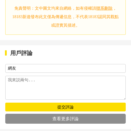
免責聲明：文中圖文均來自網絡，如有侵權請
聯系刪除
，
18183新遊發布此文僅為傳遞信息，不代表18183認同其觀點
或證實其描述。
用戶評論
提交評論
查看更多評論