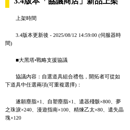
3.4版本「協議商店」新品上架
上架時間
3.4版本更新後 - 2025/08/12 14:59:00 (伺服器時
間)
■大黑塔•戰略支援協議
協議內容：自選道具組合禮包，開拓者可從如
下道具中任選兩項(可重複選擇)：
遂願塵脂×1、自塑塵脂×1、遺器殘骸×800、夢
之珠淚×240、漫遊指南×100、精煉乙太×80、遺失晶
塊×120