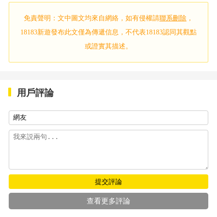
免責聲明：文中圖文均來自網絡，如有侵權請
聯系刪除
，
18183新遊發布此文僅為傳遞信息，不代表18183認同其觀點
或證實其描述。
用戶評論
提交評論
查看更多評論