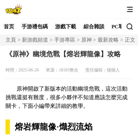
首页
手游禮包碼
游戲下載
綜合雜談
PC單機
主頁
新游戲頻道
手游專區
原神
最新攻略
正文
《原神》幽境危戰【熔岩輝龍像】攻略
時間：2025-06-26
來源：18183整合
责任编辑：猫猫人
原神開啟了新版本的活動幽境危戰，這次活動
挑戰還挺有難度，很多小夥伴不知道應該怎麼完成
關卡，下面小編帶來詳細的教學。
熔岩輝龍像·熾烈流焰