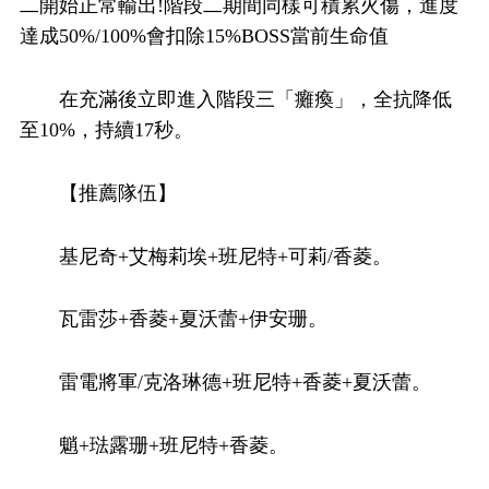
二開始正常輸出!階段二期間同樣可積累火傷，進度
達成50%/100%會扣除15%BOSS當前生命值
在充滿後立即進入階段三「癱瘓」，全抗降低
至10%，持續17秒。
【推薦隊伍】
基尼奇+艾梅莉埃+班尼特+可莉/香菱。
瓦雷莎+香菱+夏沃蕾+伊安珊。
雷電將軍/克洛琳德+班尼特+香菱+夏沃蕾。
魈+琺露珊+班尼特+香菱。