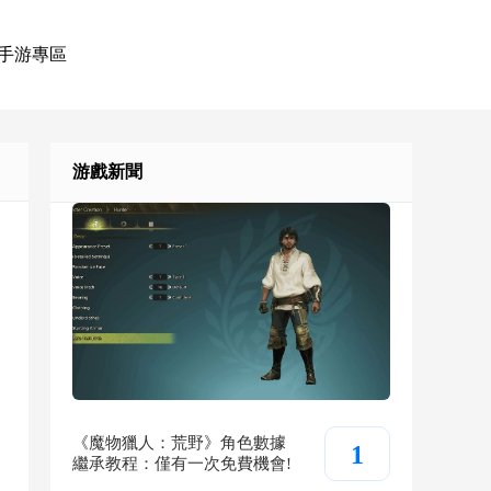
手游專區
游戲新聞
《魔物獵人：荒野》角色數據
1
繼承教程：僅有一次免費機會!