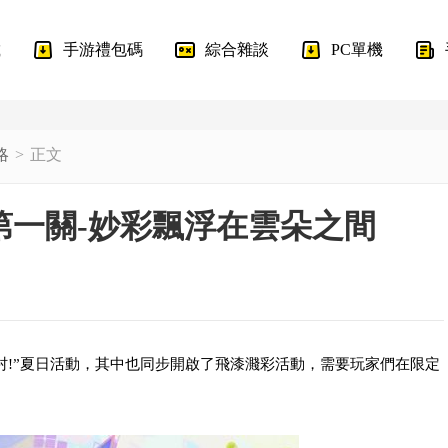
載
手游禮包碼
綜合雜談
PC單機
略
正文
第一關-妙彩飄浮在雲朵之間
度假村!”夏日活動，其中也同步開啟了飛漆濺彩活動，需要玩家們在限定