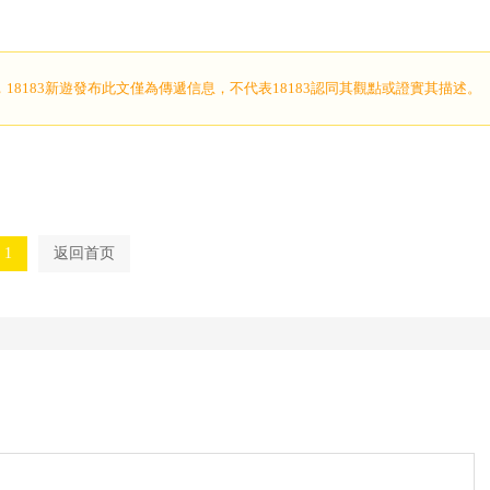
，18183新遊發布此文僅為傳遞信息，不代表18183認同其觀點或證實其描述。
1
返回首页