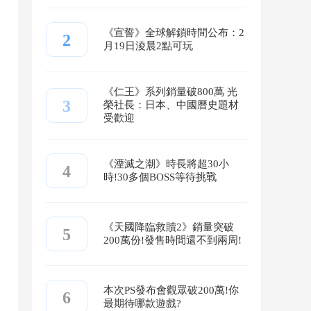
《宣誓》全球解鎖時間公布：2
2
月19日淩晨2點可玩
《仁王》系列銷量破800萬 光
3
榮社長：日本、中國曆史題材
受歡迎
《湮滅之潮》時長將超30小
4
時!30多個BOSS等待挑戰
《天國降臨救贖2》銷量突破
5
200萬份!發售時間還不到兩周!
本次PS發布會觀眾破200萬!你
6
最期待哪款遊戲?