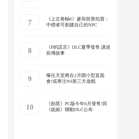
《上古卷軸6》參與慈善拍賣：
7
中標者可創建自己的NPC
《P的謊言》DLC夏季發售 講述
8
前傳故事
曝任天堂將在2月開小型直面
9
會!或專注NS第三方遊戲
《劍星》PC版今年6月發售!與
10
《妮姬》聯動DLC公布