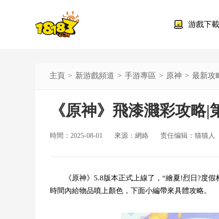
游戲下
主頁
新游戲頻道
手游專區
原神
最新攻
《原神》飛漆濺彩攻略|
時間：2025-08-01
來源：網絡
责任编辑：猫猫人
《原神》5.8版本正式上線了，“繪夏!烈日?
時間內給物品噴上顏色，下面小編帶來具體攻略。