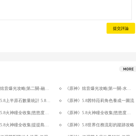
提交評論
爆光攻略|第二關-融融春色的動情柔律
《原神》炫音爆光攻略|第一關-水與雷的湧動搖滾
上半原石數量統計 5.8上半能獲得多少原石
《原神》5.8茜特菈莉角色養成一圖流
神瞳全收集|悠悠度假村火神瞳全收集Part2
《原神》5.8火神瞳全收集|悠悠度假村火神瞳全收集Part1
8火神瞳全收集|提提島全收集攻略
《原神》5.8世界任務流彩的蹤跡攻略