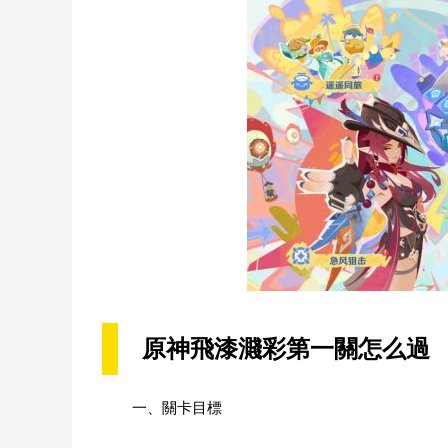
原神飛漆濺彩第一關怎么過
一、關卡目標