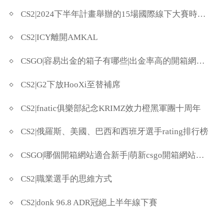
CS2|2024下半年計畫舉辦的15場國際線下大賽時間一覽
CS2|ICY離開AMKAL
CSGO|容易出金的箱子有哪些|出金率高的開箱網站盤點
CS2|G2下放HooXi至替補席
CS2|fnatic俱樂部紀念KRIMZ效力橙黑軍團十周年
CS2|俄羅斯、美國、巴西和西班牙選手rating排行榜
CSGO|哪個開箱網站適合新手|萌新csgo開箱網站推薦
CS2|職業選手的思維方式
CS2|donk 96.8 ADR冠絕上半年線下賽