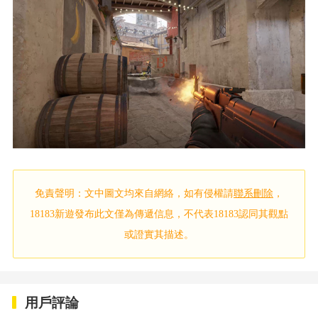
免責聲明：文中圖文均來自網絡，如有侵權請
聯系刪除
，
18183新遊發布此文僅為傳遞信息，不代表18183認同其觀點
或證實其描述。
用戶評論