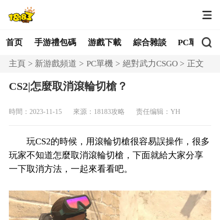
首页
手游禮包碼
游戲下載
綜合雜談
PC單機
主頁
新游戲頻道
PC單機
絕對武力CSGO
正文
CS2|怎麼取消滾輪切槍？
時間：2023-11-15
來源：18183攻略
责任编辑：YH
玩CS2的時候，用滾輪切槍很容易誤操作，很多
玩家不知道怎麼取消滾輪切槍，下面就給大家分享
一下取消方法，一起來看看吧。