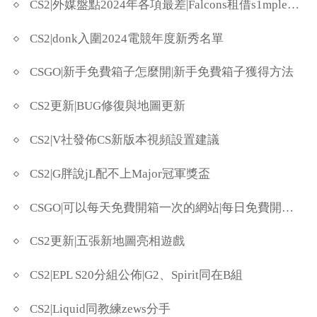
CS2|外媒盤點2024年各項最差|Falcons租借s1mple上榜
CS2|donk入圍2024電競年度新秀名單
CSGO|新手免費箱子怎麼開|新手免費箱子獲得方法
CS2更新|BUG修復與地圖更新
CS2|V社發佈CS新版本視頻設置建議
CS2|G胖說jL配不上Major冠軍獎盃
CSGO|可以每天免費開箱一次的網站|每日免費開箱網站分享
CS2更新|五張新地圖亮相遊戲
CS2|EPL S20分組公佈|G2、Spirit同在B組
CS2|Liquid同教練zews分手