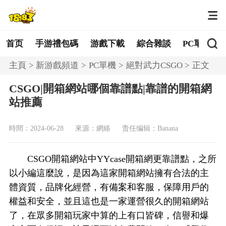
首页
手游禮包碼
游戲下載
綜合雜談
PC單機
主頁
新游戲頻道
PC單機
絕對武力CSGO
正文
CSGO|開箱網站哪個靠譜點|靠譜的開箱網
站推薦
時間：2024-06-28
來源：網絡
责任编辑：Banana
CSGO開箱網站中YYcase開箱網更靠譜點，之所
以小編這麼說，是因為這家開箱網站擁有合法的主
體資質，品牌化經營，有備案和客服，保障用戶的
權益和安全，並且這也是一家運營很久的開箱網站
了，在眾多開箱玩家中算的上有口皆碑，信譽和爆