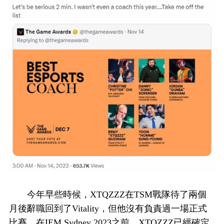
今年早些時候，XTQZZZ在TSM戰隊待了兩個
月後辭職回到了Vitality，但他沒有負責過一場正式
比賽。在IEM Sydney 2023之前，XTQZZZ已經確定