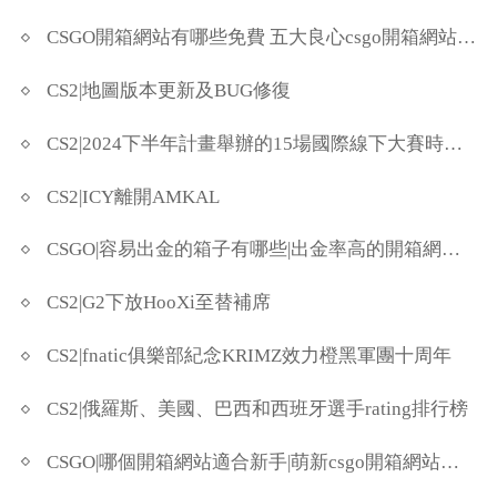
CSGO開箱網站有哪些免費 五大良心csgo開箱網站分享
CS2|地圖版本更新及BUG修復
CS2|2024下半年計畫舉辦的15場國際線下大賽時間一覽
CS2|ICY離開AMKAL
CSGO|容易出金的箱子有哪些|出金率高的開箱網站盤點
CS2|G2下放HooXi至替補席
CS2|fnatic俱樂部紀念KRIMZ效力橙黑軍團十周年
CS2|俄羅斯、美國、巴西和西班牙選手rating排行榜
CSGO|哪個開箱網站適合新手|萌新csgo開箱網站推薦