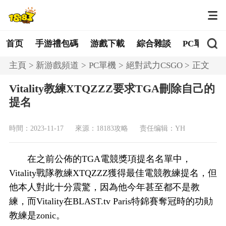
首页
手游禮包碼
游戲下載
綜合雜談
PC單機
主頁
新游戲頻道
PC單機
絕對武力CSGO
正文
Vitality教練XTQZZZ要求TGA刪除自己的
提名
時間：2023-11-17
來源：18183攻略
责任编辑：YH
在之前公佈的TGA電競獎項提名名單中，
Vitality戰隊教練XTQZZZ獲得最佳電競教練提名，但
他本人對此十分震驚，因為他今年甚至都不是教
練，而Vitality在BLAST.tv Paris特錦賽奪冠時的功勛
教練是zonic。