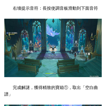
右墻提示音符：長按使調音板滑動到下面音符
完成解謎，獲得精致的寶箱①，取出「空白曲
譜」