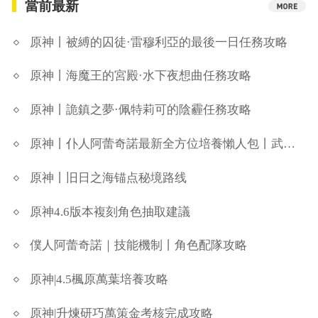
當前最新
原神丨被縛的囚徒·雷穆利亞的最後一日任務攻略
原神丨海魔王的宮殿·水下夜想曲任務攻略
原神丨詭鎮之夢·佩特莉可的陰霾任務攻略
原神丨仆人阿蕾奇諾最新全方位培養懶人包丨武器聖遺物配對攻略
原神丨旧日之海锚点秘境路线
原神4.6版本複刻角色抽取建議
僕人阿蕾奇諾｜技能機制丨角色配隊攻略
原神|4.5楓原萬葉培養攻略
原神|升煉研巧萬策金考核完成攻略