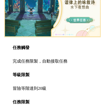
任務觸發
完成任務限製，自動接取任務
等級限製
冒險等階達到20級
任務限製