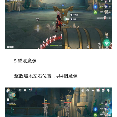
5.擊敗魔像
擊敗場地左右位置，共4個魔像