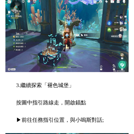
3.繼續探索「褪色城堡」
按圖中指引路線走，開啟錨點
▶前往任務指引位置，與小嗚斯對話;