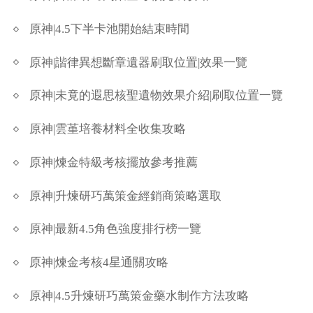
原神|4.5下半卡池開始結束時間
原神|諧律異想斷章遺器刷取位置|效果一覽
原神|未竟的遐思核聖遺物效果介紹|刷取位置一覽
原神|雲堇培養材料全收集攻略
原神|煉金特級考核擺放參考推薦
原神|升煉研巧萬策金經銷商策略選取
原神|最新4.5角色強度排行榜一覽
原神|煉金考核4星通關攻略
原神|4.5升煉研巧萬策金藥水制作方法攻略