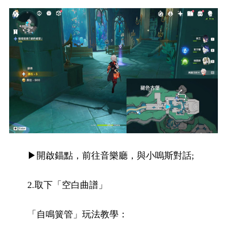
▶開啟錨點，前往音樂廳，與小嗚斯對話;
2.取下「空白曲譜」
「自鳴簧管」玩法教學：