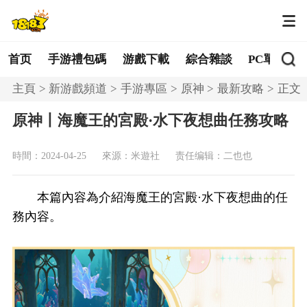
首页
手游禮包碼
游戲下載
綜合雜談
PC單機
主頁
新游戲頻道
手游專區
原神
最新攻略
正文
原神丨海魔王的宮殿·水下夜想曲任務攻略
時間：2024-04-25
來源：米遊社
责任编辑：二也也
本篇內容為介紹海魔王的宮殿·水下夜想曲的任
務內容。