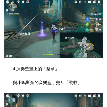
4.演奏壁畫上的「樂章」
與小嗚斯旁的音樂盒，交互「裝載」