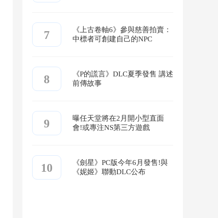
《上古卷軸6》參與慈善拍賣：
7
中標者可創建自己的NPC
《P的謊言》DLC夏季發售 講述
8
前傳故事
曝任天堂將在2月開小型直面
9
會!或專注NS第三方遊戲
《劍星》PC版今年6月發售!與
10
《妮姬》聯動DLC公布