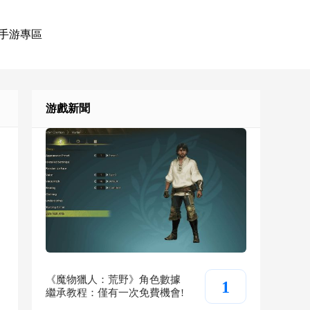
手游專區
游戲新聞
《魔物獵人：荒野》角色數據
1
繼承教程：僅有一次免費機會!