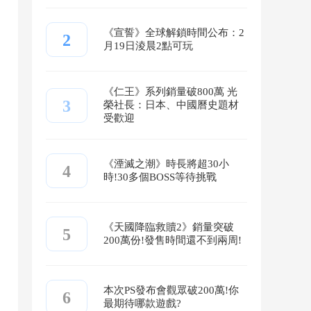
《宣誓》全球解鎖時間公布：2
2
月19日淩晨2點可玩
《仁王》系列銷量破800萬 光
3
榮社長：日本、中國曆史題材
受歡迎
《湮滅之潮》時長將超30小
4
時!30多個BOSS等待挑戰
《天國降臨救贖2》銷量突破
5
200萬份!發售時間還不到兩周!
本次PS發布會觀眾破200萬!你
6
最期待哪款遊戲?