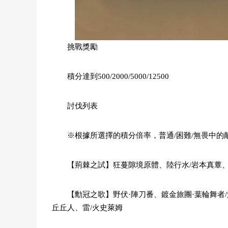
挑戰獎勵
積分達到500/2000/5000/12500
討伐列表
※根據所選擇的積分倍率，普通/困難/無畏中的敵人分
【荊棘之試】狂蔓隙境原體、陸行水/岩本真蕈
【勳冠之歌】野伏·陣刀番、鍍金旅團·葉輪舞者/
丘丘人、雷/火史萊姆