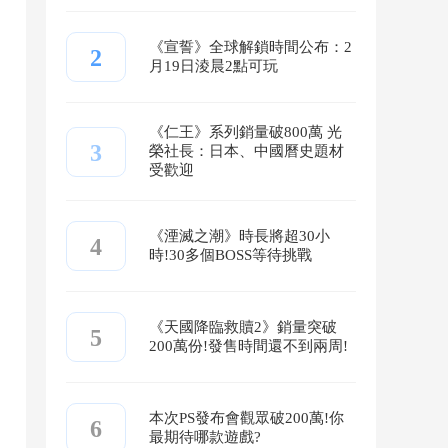
《宣誓》全球解鎖時間公布：2
2
月19日淩晨2點可玩
《仁王》系列銷量破800萬 光
3
榮社長：日本、中國曆史題材
受歡迎
《湮滅之潮》時長將超30小
4
時!30多個BOSS等待挑戰
《天國降臨救贖2》銷量突破
5
200萬份!發售時間還不到兩周!
本次PS發布會觀眾破200萬!你
6
最期待哪款遊戲?