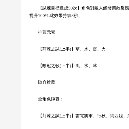
【試煉目標達成50次】角色對敵人觸發擴散反
提升100%,此效果持續8秒。
推薦元素
【荊棘之試(上半)】草、水、雷、火
【勳冠之歌(下半)】風、水、冰
陣容推薦
全角色陣容：
【荊棘之試(上半)】雷電將軍、行秋、納西妲、