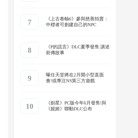
《上古卷軸6》參與慈善拍賣：
7
中標者可創建自己的NPC
《P的謊言》DLC夏季發售 講述
8
前傳故事
曝任天堂將在2月開小型直面
9
會!或專注NS第三方遊戲
《劍星》PC版今年6月發售!與
10
《妮姬》聯動DLC公布