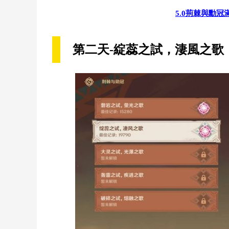
5.0荊棘與勳
第二天-綻蕊之試，淒風之歌