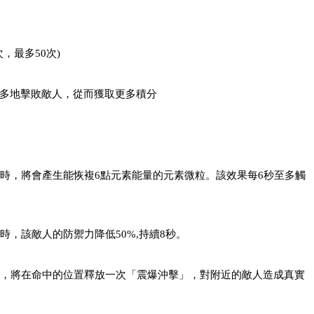
，最多50次)
多地擊敗敵人，從而獲取更多積分
應時，將會產生能恢複6點元素能量的元素微粒。該效果每6秒至多觸
時，該敵人的防禦力降低50%,持續8秒。
時，將在命中的位置釋放一次「震爆沖擊」，對附近的敵人造成真實
。