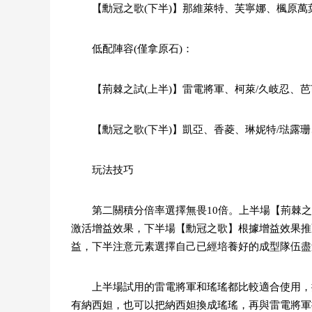
【勳冠之歌(下半)】那維萊特、芙寧娜、楓原萬
低配陣容(僅拿原石)：
【荊棘之試(上半)】雷電將軍、柯萊/久岐忍、芭
【勳冠之歌(下半)】凱亞、香菱、琳妮特/琺露珊
玩法技巧
第二關積分倍率選擇無畏10倍。上半場【荊棘
激活增益效果，下半場【勳冠之歌】根據增益效果推
益，下半注意元素選擇自己已經培養好的成型隊伍盡
上半場試用的雷電將軍和瑤瑤都比較適合使用，
有納西妲，也可以把納西妲換成瑤瑤，再與雷電將軍