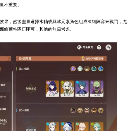
量不重要。
效果，然後盡量選擇水軸或與冰元素角色組成凍結陣容來戰鬥，尤
那維萊特隊伍即可，其他的無需考慮。