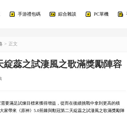
載
手游禮包碼
綜合雜談
PC單機
略
正文
二天綻蕊之試淒風之歌滿獎勵陣容
鵝
玩家需要滿足試煉目標來獲得增益，從而在後續挑戰中拿到更高的積
大家帶來《原神》5.0荊棘與勳冠第二天綻蕊之試淒風之歌滿獎勵陣