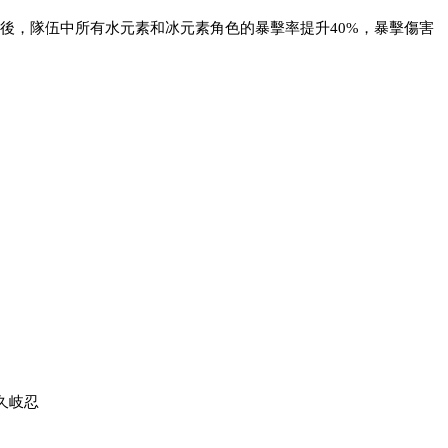
應後，隊伍中所有水元素和冰元素角色的暴擊率提升40%，暴擊傷害
久岐忍