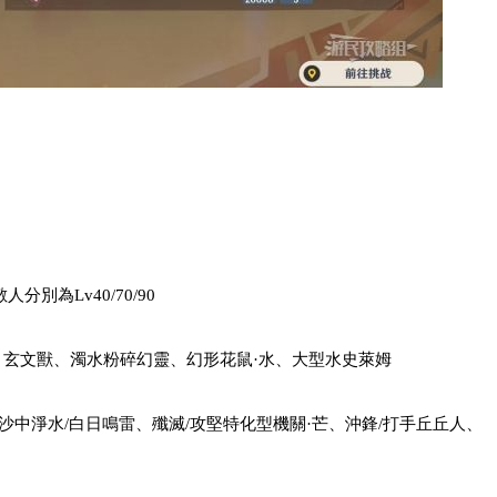
別為Lv40/70/90
、玄文獸、濁水粉碎幻靈、幻形花鼠·水、大型水史萊姆
沙中淨水/白日鳴雷、殲滅/攻堅特化型機關·芒、沖鋒/打手丘丘人、