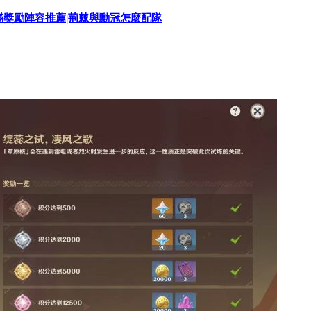
冠滿獎勵陣容推薦|荊棘與勳冠怎麼配隊