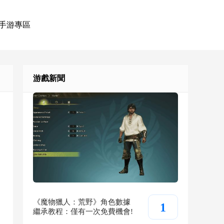
手游專區
游戲新聞
《魔物獵人：荒野》角色數據
1
繼承教程：僅有一次免費機會!