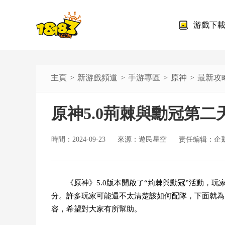
游戲下
主頁
新游戲頻道
手游專區
原神
最新攻
原神5.0荊棘與勳冠第
時間：2024-09-23
來源：遊民星空
责任编辑：企
《原神》5.0版本開啟了“荊棘與勳冠”活動，
分。許多玩家可能還不太清楚該如何配隊，下面就為
容，希望對大家有所幫助。