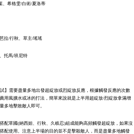
葉、希格雯/白術/夏洛蒂
芭拉/行秋、草主/瑤瑤
、托馬/班尼特
之試】需要盡量多地出發超綻放或烈綻放反應，根據觸發反應的次數
薦用風擴水或冰的打法，簡單來說就是上半用超綻放/烈綻放拿滿增
量多地擊敗敵人即可。
搭配草國(納西妲、行秋、久岐忍)組成能夠高頻觸發超綻放，如果沒
搭配使用。注意上半場的目的並不是擊殺敵人，而是盡量多地觸發