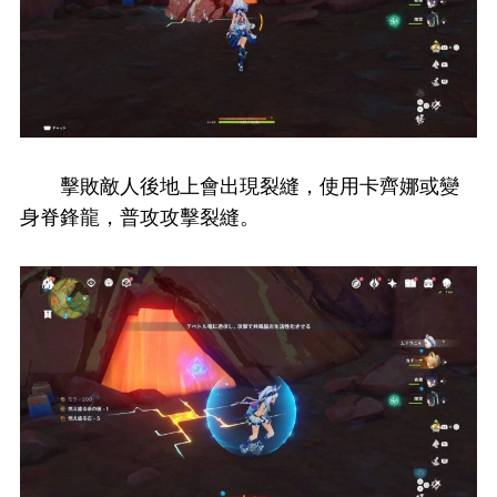
擊敗敵人後地上會出現裂縫，使用卡齊娜或變
身脊鋒龍，普攻攻擊裂縫。