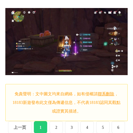
免責聲明：文中圖文均來自網絡，如有侵權請
聯系刪除
，
18183新遊發布此文僅為傳遞信息，不代表18183認同其觀點
或證實其描述。
上一页
1
2
3
4
5
6