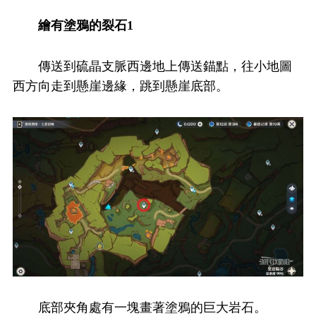
繪有塗鴉的裂石1
傳送到硫晶支脈西邊地上傳送錨點，往小地圖
西方向走到懸崖邊緣，跳到懸崖底部。
底部夾角處有一塊畫著塗鴉的巨大岩石。