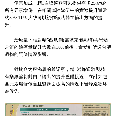
傷害加成：精1岩峰巡歌可以提供至多25.6%的
所有元素增傷，在相關屬性隊伍中的實際提升通常
約8%~11%,大致可以視作該武器在輸出方面的提
升。
治療量：相對精5西風劍(需求充能高時)與息燧
之笛的治療量提升大致在10%前後，會受到所適合聖
遺物的詞條情況影響。
對於命之座滿層的希諾寧，精1岩峰巡歌與精1
有樂禦簾切對自己輸出的提升整體接近，在計算包
含元素爆發傷害且雙暴面板高的情況下岩峰巡歌略
為優先。