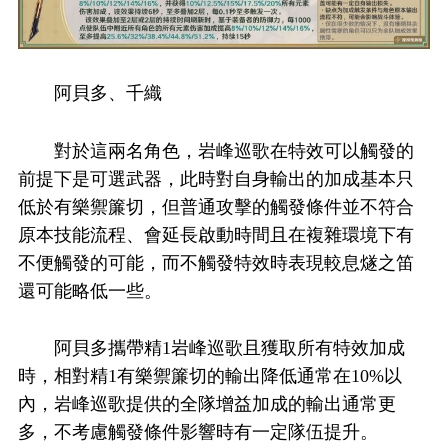
阿貝多、千織
對於這兩名角色，岩峰巡歌在特效可以觸發的
前提下是可選武器，此時對自身輸出的加成基本只
低於有樂禦簾切，但普通攻擊的觸發條件並不符合
原本技能流程、會延長啟動時間且在複雜環境下有
不便觸發的可能，而不觸發特效時表現較息燧之笛
還可能略低一些。
阿貝多攜帶精1岩峰巡歌且獲取所有特效加成
時，相對精1有樂禦簾切的輸出降低通常在10%以
內，岩峰巡歌提供的全隊增益加成的輸出通常更
多，不考慮觸發條件影響時有一定隊伍提升。