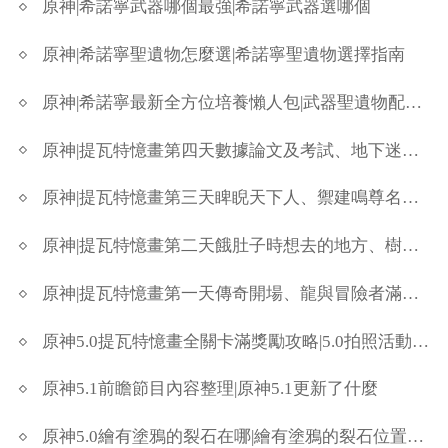
原神|希諾寧武器哪個最強|希諾寧武器選哪個
原神|希諾寧聖遺物怎麼選|希諾寧聖遺物選擇指南
原神|希諾寧最新全方位培養懶人包|武器聖遺物配隊攻略
原神|提瓦特憶畫第四天數據論文及考試、地下迷宮的地上部分滿獎勵攻略
原神|提瓦特憶畫第三天睥睨天下人、禦建鳴尊名字好長滿獎勵攻略
原神|提瓦特憶畫第二天餓肚子時想去的地方、樹上樓閣滿獎勵攻略
原神|提瓦特憶畫第一天傳奇開場、龍與冒險者滿獎勵攻略
原神5.0提瓦特憶畫全關卡滿獎勵攻略|5.0拍照活動位置
原神5.1前瞻節目內容整理|原神5.1更新了什麼
原神5.0繪有塗鴉的裂石在哪|繪有塗鴉的裂石位置一覽