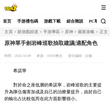
首页
手游禮包碼
游戲下載
綜合雜談
PC單機
主頁
新游戲頻道
手游專區
原神
最新攻略
正文
原神單手劍岩峰巡歌抽取建議|適配角色
時間：2024-10-09
來源：18183整合
责任编辑：企鵝
希諾寧
對於命之座低層的希諾寧，岩峰巡歌的主要提
升為隊伍傷害加成及自己的治療量提升，由於自己
的輸出占比較低而在此方面影響很小。