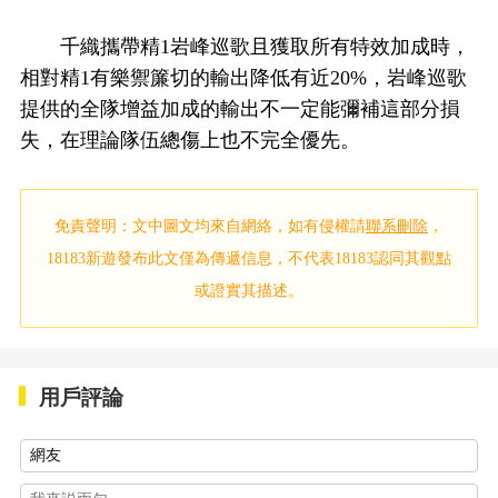
千織攜帶精1岩峰巡歌且獲取所有特效加成時，
相對精1有樂禦簾切的輸出降低有近20%，岩峰巡歌
提供的全隊增益加成的輸出不一定能彌補這部分損
失，在理論隊伍總傷上也不完全優先。
免責聲明：文中圖文均來自網絡，如有侵權請
聯系刪除
，
18183新遊發布此文僅為傳遞信息，不代表18183認同其觀點
或證實其描述。
用戶評論