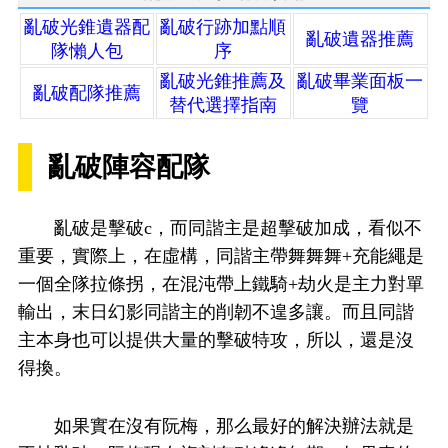
亂破光錐遺器配
亂破行跡加點順
亂破遺器推薦
隊懶人包
序
亂破光錐推薦及
亂破畢業面板一
亂破配隊推薦
替代選擇指南
覽
亂破陣容配隊
亂破是擊破c，而同諧主是超擊破加成，看似不
重要，實際上，在虛構，同諧主帶舞舞舞+充能繩是
一個全隊拉條拐，在混沌帶上鐵騎+劫火是主力對單
輸出，末日幻影同諧主的削韌不遑多讓。而且同諧
主本身也可以提供大量的擊破特攻，所以，還是沒
得換。
如果實在沒有阮梅，那么最好的解決辦法就是