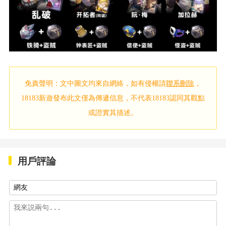
免責聲明：文中圖文均來自網絡，如有侵權請
聯系刪除
，
18183新遊發布此文僅為傳遞信息，不代表18183認同其觀點
或證實其描述。
用戶評論