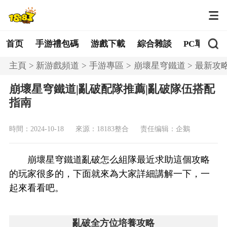
首页
手游禮包碼
游戲下載
綜合雜談
PC單機
主頁
新游戲頻道
手游專區
崩壞星穹鐵道
最新攻
崩壞星穹鐵道|亂破配隊推薦|亂破隊伍搭配
指南
時間：2024-10-18
來源：18183整合
责任编辑：企鵝
崩壞星穹鐵道亂破怎么組隊最近求助這個攻略
的玩家很多的，下面就來為大家詳細講解一下，一
起來看看吧。
亂破全方位培養攻略