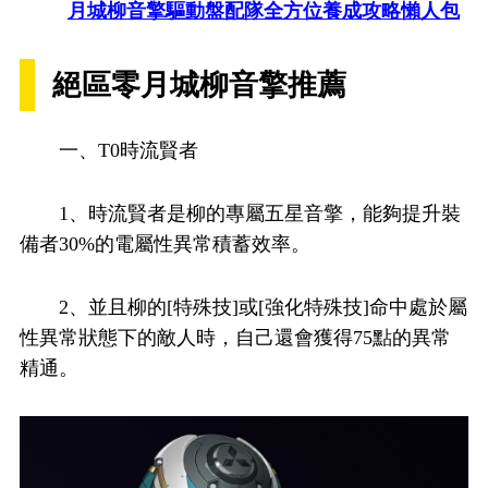
月城柳音擎驅動盤配隊全方位養成攻略懶人包
絕區零月城柳音擎推薦
一、T0時流賢者
1、時流賢者是柳的專屬五星音擎，能夠提升裝
備者30%的電屬性異常積蓄效率。
2、並且柳的[特殊技]或[強化特殊技]命中處於屬
性異常狀態下的敵人時，自己還會獲得75點的異常
精通。