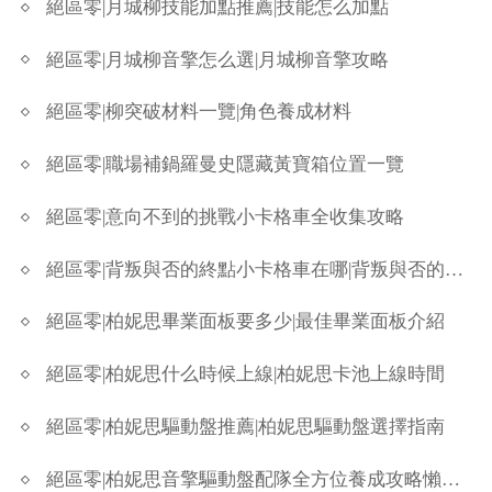
絕區零|月城柳技能加點推薦|技能怎么加點
絕區零|月城柳音擎怎么選|月城柳音擎攻略
絕區零|柳突破材料一覽|角色養成材料
絕區零|職場補鍋羅曼史隱藏黃寶箱位置一覽
絕區零|意向不到的挑戰小卡格車全收集攻略
絕區零|背叛與否的終點小卡格車在哪|背叛與否的終點小卡格車全收集
絕區零|柏妮思畢業面板要多少|最佳畢業面板介紹
絕區零|柏妮思什么時候上線|柏妮思卡池上線時間
絕區零|柏妮思驅動盤推薦|柏妮思驅動盤選擇指南
絕區零|柏妮思音擎驅動盤配隊全方位養成攻略懶人包