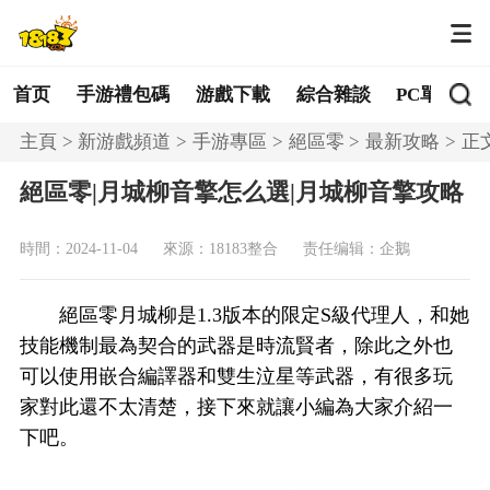
首页
手游禮包碼
游戲下載
綜合雜談
PC單機
主頁
新游戲頻道
手游專區
絕區零
最新攻略
正
絕區零|月城柳音擎怎么選|月城柳音擎攻略
時間：2024-11-04
來源：18183整合
责任编辑：企鵝
絕區零月城柳是1.3版本的限定S級代理人，和她
技能機制最為契合的武器是時流賢者，除此之外也
可以使用嵌合編譯器和雙生泣星等武器，有很多玩
家對此還不太清楚，接下來就讓小編為大家介紹一
下吧。