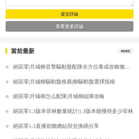
提交評論
查看更多評論
當前最新
絕區零|月城柳音擎驅動盤配隊全方位養成攻略懶人包
絕區零|月城柳驅動盤推薦|柳驅動盤選擇指南
絕區零|月城柳怎么配隊|月城柳組隊攻略
絕區零1.3版本菲林數量統計|1.3版本能獲得多少菲林
絕區零1.3直播前瞻總結與兌換碼分享