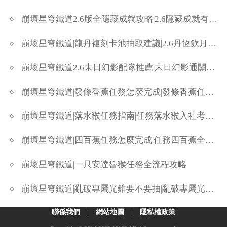
崩壞星穹鐵道2.6版全隱藏成就攻略|2.6隱藏成就有哪些
崩壞星穹鐵道|龍丹複刻卡池抽取建議|2.6丹恆飲月值不值得抽
崩壞星穹鐵道2.6末日幻影配隊推薦|末日幻影通關陣容分享
崩壞星穹鐵道|發條香蕉任務怎麼完成|發條香蕉任務攻略
崩壞星穹鐵道|落水猴任務指南|任務落水猴入社考核答案一覽
崩壞星穹鐵道|四百蕉任務怎麼完成|任務四百蕉全流程
崩壞星穹鐵道|一只安達魯猴任務全流程攻略
崩壞星穹鐵道|亂破專屬光錐要不要抽|亂破專屬光錐抽取建議
聯係我們
網站地圖
隱私權政策