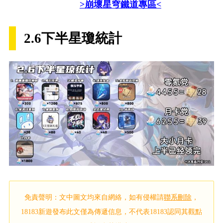
>崩壞星穹鐵道專區<
2.6下半星瓊統計
免責聲明：文中圖文均來自網絡，如有侵權請
聯系刪除
，
18183新遊發布此文僅為傳遞信息，不代表18183認同其觀點