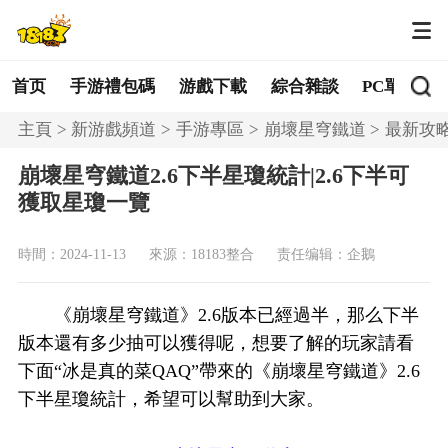
首页
手游禮包碼
游戲下載
綜合雜談
PC單機
主頁
新游戲頻道
手游專區
崩壞星穹鐵道
最新攻
崩壞星穹鐵道2.6下半星瓊統計|2.6下半可
獲取星瓊一覽
時間：2024-11-13
來源：18183整合
责任编辑：企鵝
《崩壞星穹鐵道》2.6版本已經過半，那么下半
版本還有多少抽可以獲得呢，想要了解的玩家請看
下面“冰是真的菜QAQ”帶來的《崩壞星穹鐵道》2.6
下半星瓊統計，希望可以幫助到大家。