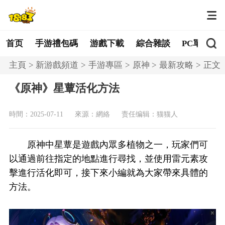
首页
手游禮包碼
游戲下載
綜合雜談
PC單機
主頁
新游戲頻道
手游專區
原神
最新攻略
正文
《原神》星蕈活化方法
時間：2025-07-11
來源：網絡
责任编辑：猫猫人
原神中星蕈是遊戲內眾多植物之一，玩家們可
以通過前往指定的地點進行尋找，並使用雷元素攻
擊進行活化即可，接下來小編就為大家帶來具體的
方法。