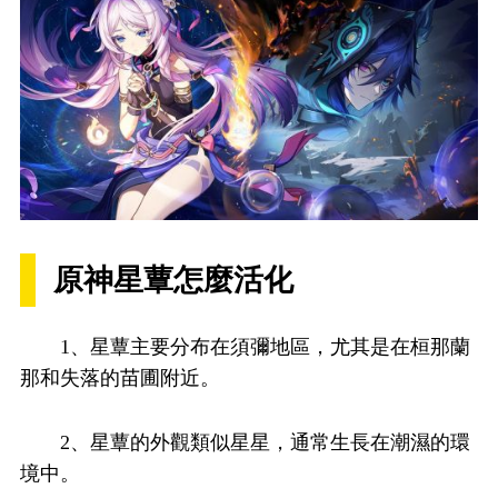
原神星蕈怎麼活化
1、星蕈主要分布在須彌地區，尤其是在桓那蘭
那和失落的苗圃附近。
2、星蕈的外觀類似星星，通常生長在潮濕的環
境中。