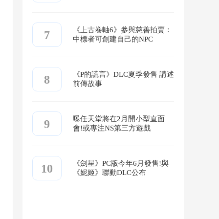
《上古卷軸6》參與慈善拍賣：
7
中標者可創建自己的NPC
《P的謊言》DLC夏季發售 講述
8
前傳故事
曝任天堂將在2月開小型直面
9
會!或專注NS第三方遊戲
《劍星》PC版今年6月發售!與
10
《妮姬》聯動DLC公布