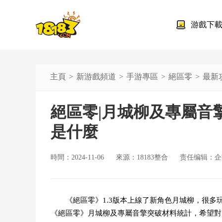
游戲下
主頁
新游戲頻道
手游專區
絕區零
最新
絕區零|月城柳及專屬音
是什麼
時間：2024-11-06
來源：18183整合
责任编辑：企
《絕區零》1.3版本上線了新角色月城柳，很
《絕區零》月城柳及專屬音擎突破材料統計，希望對