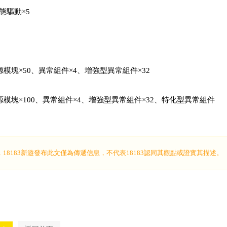
活態驅動×5
源模塊×50、異常組件×4、增強型異常組件×32
源模塊×100、異常組件×4、增強型異常組件×32、特化型異常組件
，18183新遊發布此文僅為傳遞信息，不代表18183認同其觀點或證實其描述。