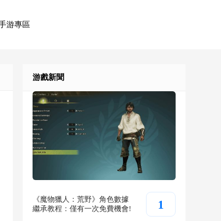
手游專區
游戲新聞
《魔物獵人：荒野》角色數據
1
繼承教程：僅有一次免費機會!