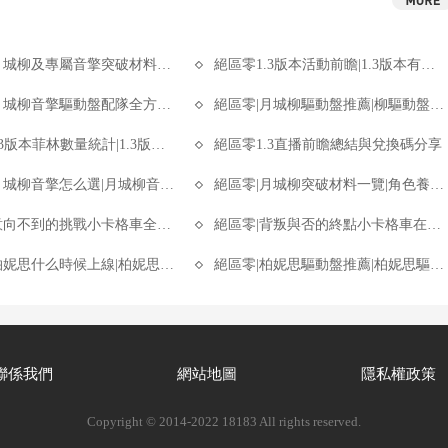
及專屬音擎突破材料統計月城柳突破材料是什麼
絕區零1.3版本活動前瞻|1.3版本有哪些活動
柳音擎驅動盤配隊全方位養成攻略懶人包
絕區零|月城柳驅動盤推薦|柳驅動盤選擇指南
本菲林數量統計|1.3版本能獲得多少菲林
絕區零1.3直播前瞻總結與兌換碼分享
城柳音擎怎么選|月城柳音擎攻略
絕區零|月城柳突破材料一覽|角色養成材料
向不到的挑戰小卡格車全收集攻略
絕區零|背叛與否的終點小卡格車在哪|背叛與否的終點小卡格車全收集
妮思什么時候上線|柏妮思卡池上線時間
絕區零|柏妮思驅動盤推薦|柏妮思驅動盤選擇指南
聯係我們
網站地圖
隱私權政策
Copyright © 2014-2022 18183 All rights reserved.