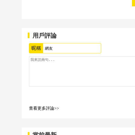
用戶評論
昵稱
查看更多評論>>