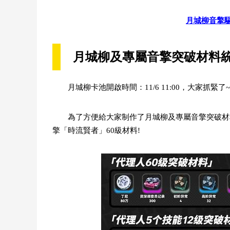
月城柳音擎
月城柳及專屬音擎突破材料
月城柳卡池開啟時間：11/6 11:00，大家抓緊了~
為了方便給大家制作了月城柳及專屬音擎突破材料
擎「時流賢者」60級材料!