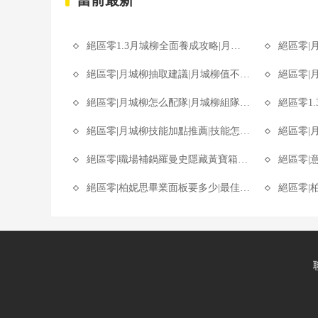
當前最新
絕區零1.3月城柳全面養成攻略|月城柳一圖流培養攻略
絕區零|月城柳
絕區零|月城柳抽取建議|月城柳值不值得抽
絕區零|月城
絕區零|月城柳怎么配隊|月城柳組隊攻略
絕區零1.3版
絕區零|月城柳技能加點推薦|技能怎么加點
絕區零|月
絕區零|職場補鍋羅曼史隱藏黃寶箱位置一覽
絕區零|意
絕區零|柏妮思畢業面板要多少|最佳畢業面板介紹
絕區零|柏