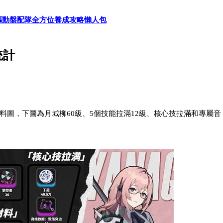
驅動盤配隊全方位養成攻略懶人包
統計
圖，下圖為月城柳60級、5個技能拉滿12級、核心技拉滿和專屬音