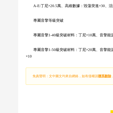
A-E:丁尼×20.5萬、高維數據：毀蕩突進×30、
專屬音擎等級突破
專屬音擎1-40級突破材料：丁尼×10萬、音擎能
專屬音擎1-50級突破材料：丁尼×20萬、音擎能
×10
免責聲明：文中圖文均來自網絡，如有侵權請
聯系刪除