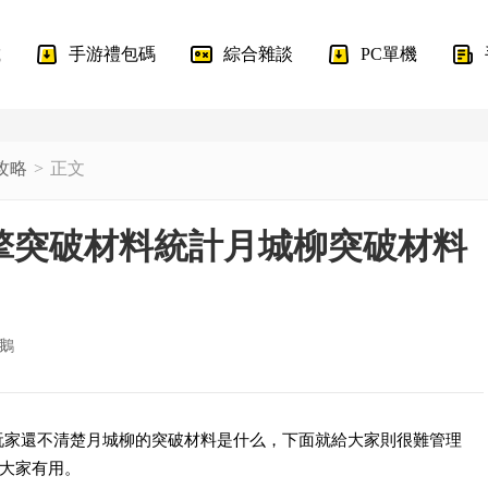
載
手游禮包碼
綜合雜談
PC單機
攻略
正文
擎突破材料統計月城柳突破材料
鵝
多玩家還不清楚月城柳的突破材料是什么，下面就給大家則很難管理
大家有用。