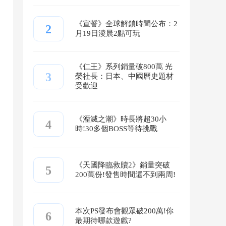
《宣誓》全球解鎖時間公布：2
2
月19日淩晨2點可玩
《仁王》系列銷量破800萬 光
3
榮社長：日本、中國曆史題材
受歡迎
《湮滅之潮》時長將超30小
4
時!30多個BOSS等待挑戰
《天國降臨救贖2》銷量突破
5
200萬份!發售時間還不到兩周!
本次PS發布會觀眾破200萬!你
6
最期待哪款遊戲?