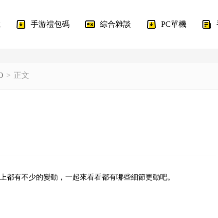
載
手游禮包碼
綜合雜談
PC單機
O
正文
上都有不少的變動，一起來看看都有哪些細節更動吧。