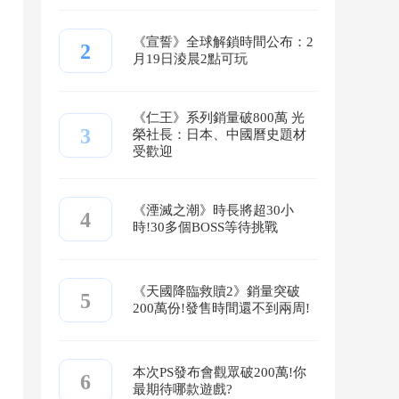
《宣誓》全球解鎖時間公布：2
2
月19日淩晨2點可玩
《仁王》系列銷量破800萬 光
3
榮社長：日本、中國曆史題材
受歡迎
《湮滅之潮》時長將超30小
4
時!30多個BOSS等待挑戰
《天國降臨救贖2》銷量突破
5
200萬份!發售時間還不到兩周!
本次PS發布會觀眾破200萬!你
6
最期待哪款遊戲?