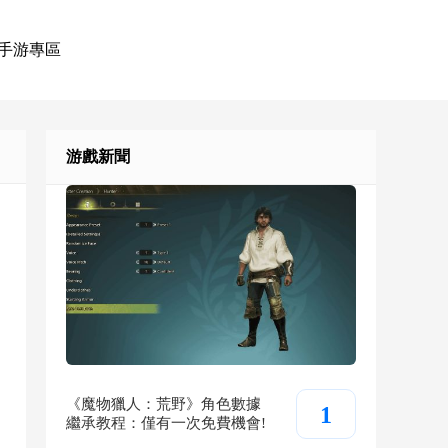
手游專區
游戲新聞
《魔物獵人：荒野》角色數據
1
繼承教程：僅有一次免費機會!