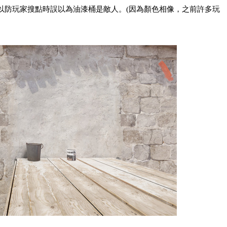
以防玩家搜點時誤以為油漆桶是敵人。(因為顏色相像，之前許多玩