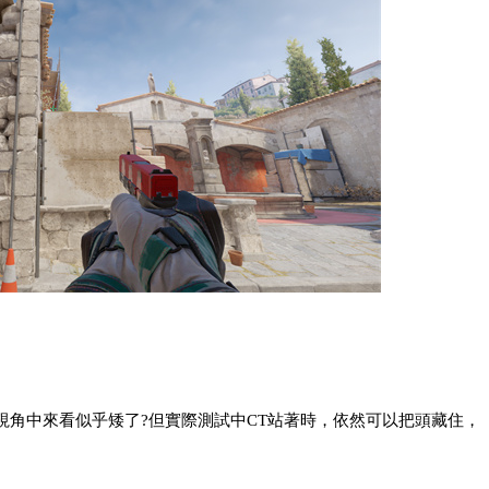
視角中來看似乎矮了?但實際測試中CT站著時，依然可以把頭藏住，