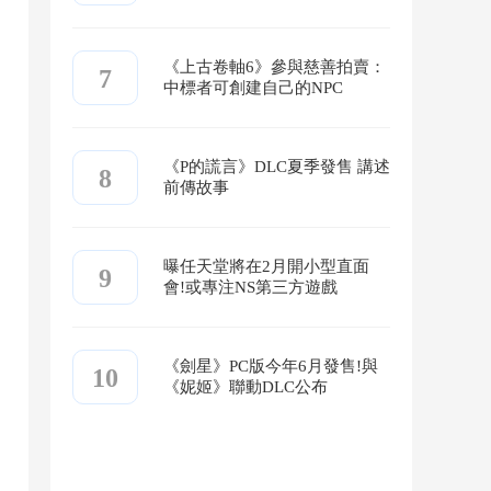
《上古卷軸6》參與慈善拍賣：
7
中標者可創建自己的NPC
《P的謊言》DLC夏季發售 講述
8
前傳故事
曝任天堂將在2月開小型直面
9
會!或專注NS第三方遊戲
《劍星》PC版今年6月發售!與
10
《妮姬》聯動DLC公布