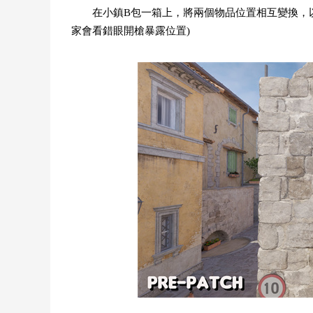
在小鎮B包一箱上，將兩個物品位置相互變換，
家會看錯眼開槍暴露位置)